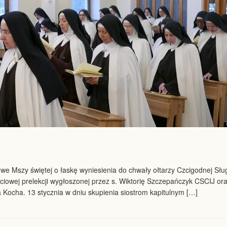
y we Mszy świętej o łaskę wyniesienia do chwały ołtarzy Czcigodnej Sług
ciowej prelekcji wygłoszonej przez s. Wiktorię Szczepańczyk CSCIJ or
 Kocha. 13 stycznia w dniu skupienia siostrom kapitulnym […]