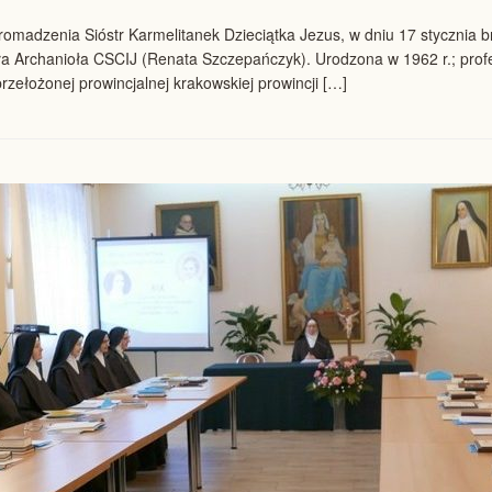
romadzenia Sióstr Karmelitanek Dzieciątka Jezus, w dniu 17 stycznia b
hała Archanioła CSCIJ (Renata Szczepańczyk). Urodzona w 1962 r.; pro
rzełożonej prowincjalnej krakowskiej prowincji […]