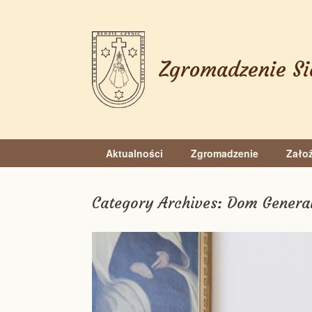
Skip
to
content
Zgromadzenie Si
Aktualności
Zgromadzenie
Założ
Category Archives:
Dom Genera