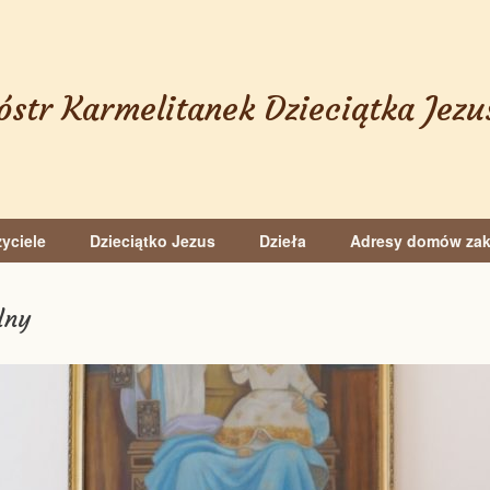
óstr Karmelitanek Dzieciątka Jezu
yciele
Dzieciątko Jezus
Dzieła
Adresy domów za
lny