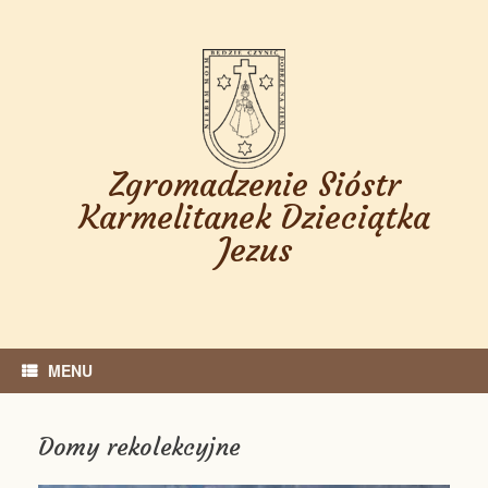
Skip
to
content
Zgromadzenie Sióstr
Karmelitanek Dzieciątka
Jezus
MENU
Domy rekolekcyjne