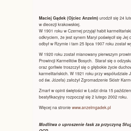
Maciej Gądek (Ojciec Anzelm)
urodził się 24 l
w diecezji krakowskiej.
W 1901 roku w Czernej przyjął habit karmelitańs
odkryciem, że jest synem Maryi poświęcił się Jej 
odbył w Rzymie i tam 25 lipca 1907 roku został 
W 1920 roku został mianowany pierwszym prowinc
Prowincji Karmelitów Bosych. Starał się o odzys
oraz gorliwie troszczył się o głębokie życie duc
karmelitańskich. W 1921 roku przy współudziale J
od św. Józefa) założył Zgromadzenie Sióstr Karme
Zmarł w opinii świętości w Łodzi dnia 15 paździe
beatyfikacyjny rozpoczął się 2 lutego 2002 roku.
Więcej na stronie
www.anzelmgadek.pl
Modlitwa o uproszenie łask za przyczyną Sł
OCD