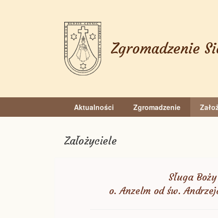
Skip
to
content
Zgromadzenie Si
Aktualności
Zgromadzenie
Założ
Założyciele
Sługa Boży
o. Anzelm od św. Andrzej