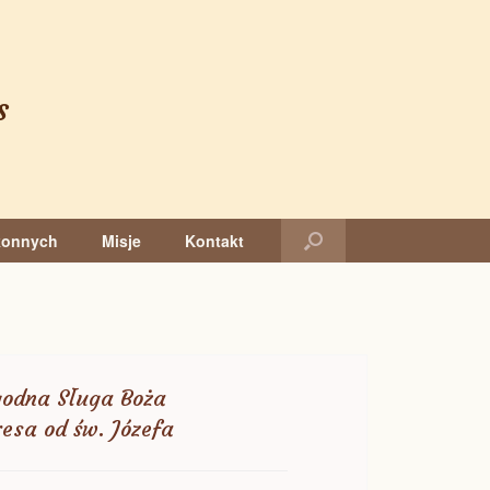
s
konnych
Misje
Kontakt
godna Sługa Boża
resa od św. Józefa