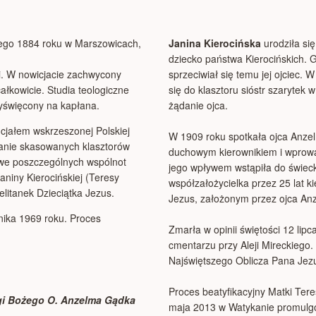
utego 1884 roku w Marszowicach,
Janina Kierocińska
urodziła si
dziecko państwa Kierocińskich. 
ki. W nowicjacie zachwycony
sprzeciwiał się temu jej ojciec. 
całkowicie. Studia teologiczne
się do klasztoru sióstr szarytek
wyświęcony na kapłana.
żądanie ojca.
jałem wskrzeszonej Polskiej
W 1909 roku spotkała ojca Anzelm
kanie skasowanych klasztorów
duchowym kierownikiem i wprowad
howe poszczególnych wspólnot
jego wpływem wstąpiła do świec
aniny Kierocińskiej (Teresy
współzałożycielka przez 25 lat 
litanek Dzieciątka Jezus.
Jezus, założonym przez ojca An
rnika 1969 roku. Proces
Zmarła w opinii świętości 12 li
cmentarzu przy Aleji Mireckiego.
Najświętszego Oblicza Pana Je
Proces beatyfikacyjny Matki Ter
ugi Bożego O. Anzelma Gądka
maja 2013 w Watykanie promulgo