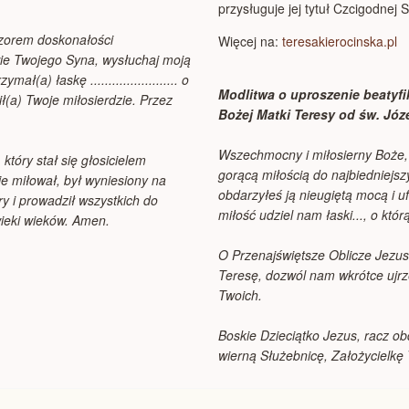
przysługuje jej tytuł Czcigodnej 
 wzorem doskonałości
Więcej na:
teresakierocinska.pl
wie Twojego Syna, wysłuchaj moją
a) łaskę ........................ o
Modlitwa o uproszenie beatyfik
ł(a) Twoje miłosierdzie. Przez
Bożej Matki Teresy od św. Józe
Wszechmocny i miłosierny Boże, 
który stał się głosicielem
gorącą miłością do najbiedniejszy
e miłował, był wyniesiony na
obdarzyłeś ją nieugiętą mocą i uf
ry i prowadził wszystkich do
miłość udziel nam łaski..., o któ
 wieki wieków. Amen.
O Przenajświętsze Oblicze Jezus
Teresę, dozwól nam wkrótce ujrz
Twoich.
Boskie Dzieciątko Jezus, racz o
wierną Służebnicę, Założycielk