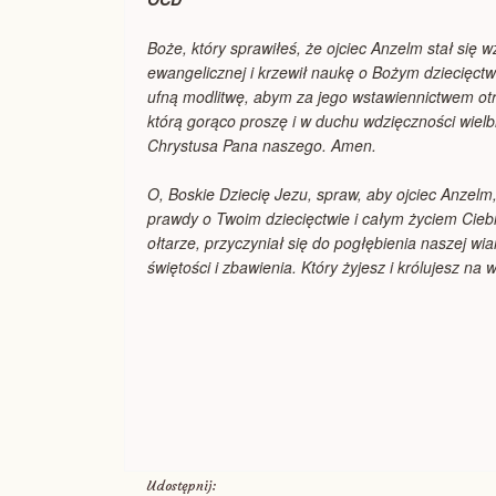
Boże, który sprawiłeś, że ojciec Anzelm stał się
ewangelicznej i krzewił naukę o Bożym dziecięct
ufną modlitwę, abym za jego wstawiennictwem otrzymał(
którą gorąco proszę i w duchu wdzięczności wielbi
Chrystusa Pana naszego. Amen.
O, Boskie Dziecię Jezu, spraw, aby ojciec Anzelm, 
prawdy o Twoim dziecięctwie i całym życiem Ciebi
ołtarze, przyczyniał się do pogłębienia naszej wia
świętości i zbawienia. Który żyjesz i królujesz na
Udostępnij: