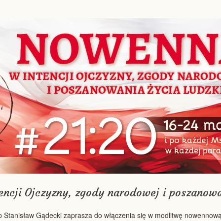
encji Ojczyzny, zgody narodowej i poszanowa
bp Stanisław Gądecki zaprasza do włączenia się w modlitwę nowennową