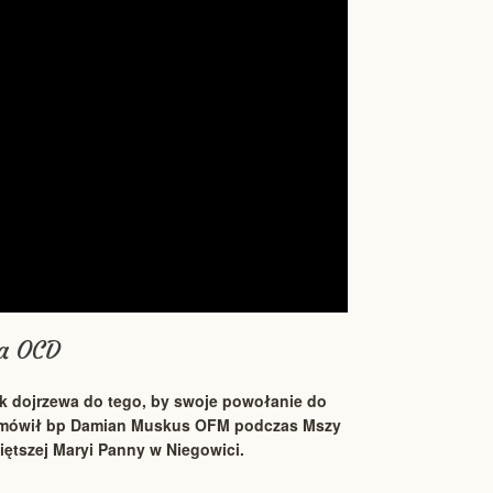
ka OCD
ek dojrzewa do tego, by swoje powołanie do
t – mówił bp Damian Muskus OFM podczas Mszy
ętszej Maryi Panny w Niegowici.