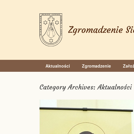
Skip
to
content
Zgromadzenie Si
Aktualności
Zgromadzenie
Założ
Category Archives:
Aktualności