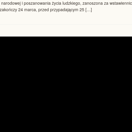
 narodowej i poszanowania życia ludzkiego, zanoszona za wstawiennict
 zakończy 24 marca, przed przypadającym 25 […]