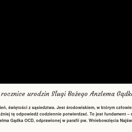
rocznice urodzin Sługi Bożego Anzlema Gąd
ień, świętości z sąsiedztwa. Jest środowiskiem, w którym człowi
 później tę odpowiedź codziennie potwierdzać. To jest fundamen
zelma Gądka OCD, odprawionej w parafii pw. Wniebowzięcia Najświ