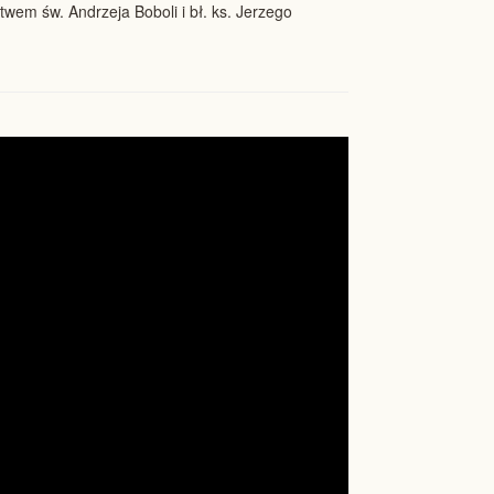
wem św. Andrzeja Boboli i bł. ks. Jerzego