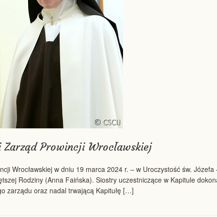
 Zarząd Prowincji Wrocławskiej
wincji Wrocławskiej w dniu 19 marca 2024 r. – w Uroczystość św. Józe
więtszej Rodziny (Anna Faińska). Siostry uczestniczące w Kapitule dok
go zarządu oraz nadal trwającą Kapitułę […]