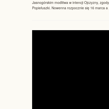
Jasnogórskim modlitwa w intencji Ojczyzny, zgody
Popiełuszki. Nowenna rozpocznie się 16 marca a