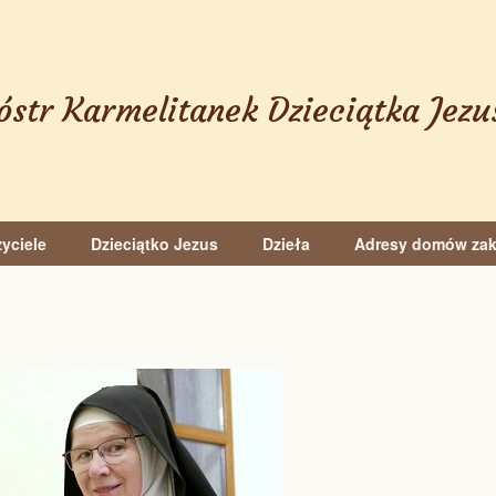
óstr Karmelitanek Dzieciątka Jezu
yciele
Dzieciątko Jezus
Dzieła
Adresy domów za