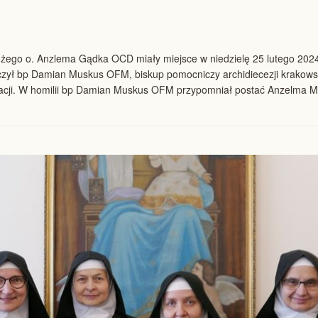
ożego o. Anzlema Gądka OCD miały miejsce w niedzielę 25 lutego 2024r
czył bp Damian Muskus OFM, biskup pomocniczy archidiecezji krakowskie
ikacji. W homilii bp Damian Muskus OFM przypomniał postać Anzelma M