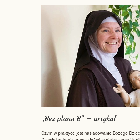
„Bez planu B” – artykuł
Czym w praktyce jest naśladowanie Bożego Dziecią
Dzieciątka to nie znaczy leżeć w pieluszkach i kw