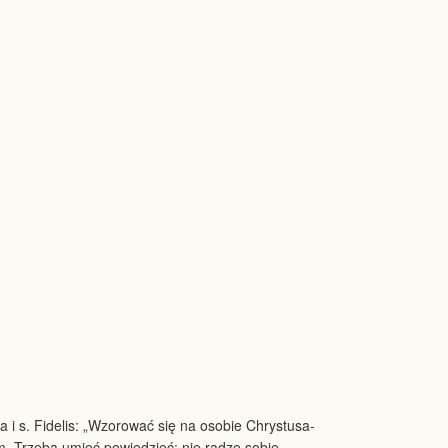
 i s. Fidelis: „Wzorować się na osobie Chrystusa-
em. Trzeba umieć powiedzieć: nie radzę sobie,