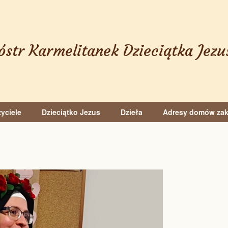
óstr Karmelitanek Dzieciątka Jezu
yciele
Dzieciątko Jezus
Dzieła
Adresy domów za