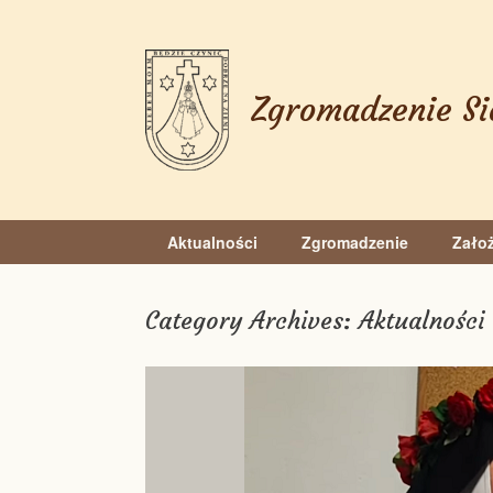
Skip
to
content
Zgromadzenie Si
Aktualności
Zgromadzenie
Założ
Category Archives:
Aktualności