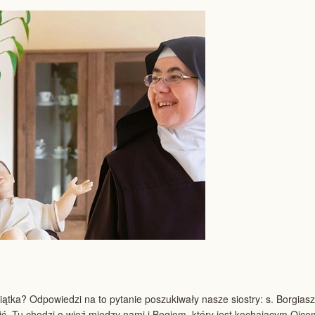
tka? Odpowiedzi na to pytanie poszukiwały nasze siostry: s. Borgiasza
ilić. Tu chodzi o więź między nami i Bogiem, który jest kochającym Ojc