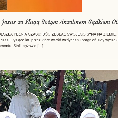
a Jezus ze Sługą Bożym Anzelmem Gądkiem O
NADESZŁA PEŁNIA CZASU: BÓG ZESŁAŁ SWOJEGO SYNA NA ZIEMIĘ. „Wi
 czasu, tysiące lat, przez które wśród wzdychań i pragnień ludy wycze
tamentu. Stali mężowie […]