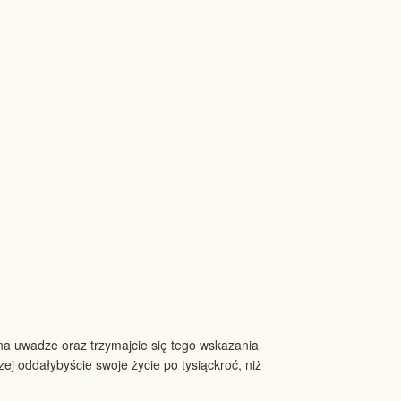
 na uwadze oraz trzymajcie się tego wskazania
zej oddałybyście swoje życie po tysiąckroć, niż