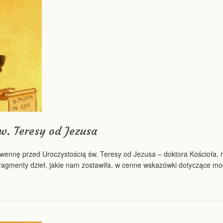
w. Teresy od Jezusa
ennę przed Uroczystością św. Teresy od Jezusa – doktora Kościoła, r
ragmenty dzieł, jakie nam zostawiła, w cenne wskazówki dotyczące modli