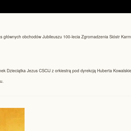
as głównych obchodów Jubileuszu 100-lecia Zgromadzenia Sióstr Karme
k Dzieciątka Jezus CSCIJ z orkiestrą pod dyrekcją Huberta Kowalski
u.