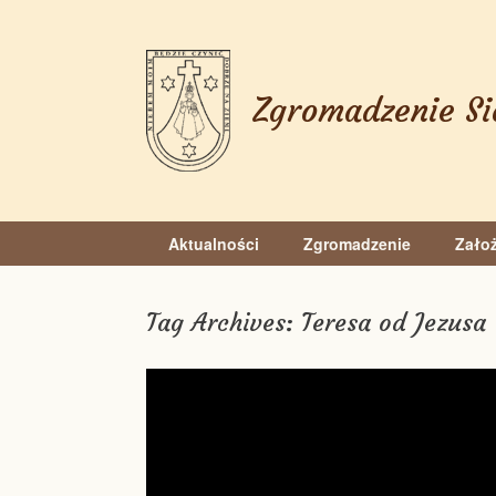
Skip
to
content
Zgromadzenie Si
Aktualności
Zgromadzenie
Założ
Tag Archives:
Teresa od Jezusa