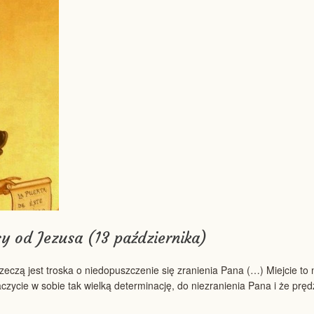
y od Jezusa (13 października)
rzeczą jest troska o niedopuszczenie się zranienia Pana (…) Miejcie to
aczycie w sobie tak wielką determinację, do niezranienia Pana i że pręd