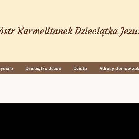
óstr Karmelitanek Dzieciątka Jezu
yciele
Dzieciątko Jezus
Dzieła
Adresy domów za