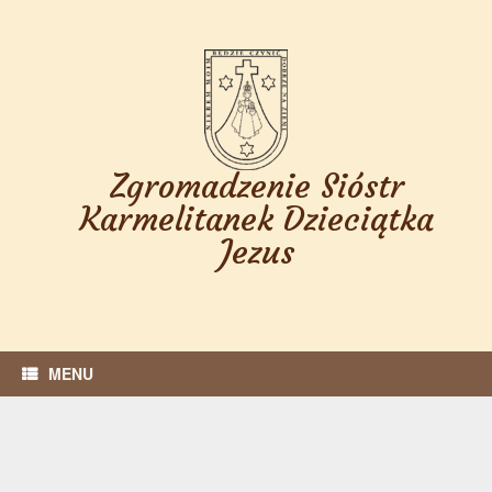
Skip
to
content
Zgromadzenie Sióstr
Karmelitanek Dzieciątka
Jezus
MENU