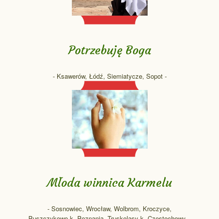
Potrzebuję Boga
- Ksawerów, Łódź, Siemiatycze, Sopot -
Młoda winnica Karmelu
- Sosnowiec, Wrocław, Wolbrom, Kroczyce,
Puszczykowo k. Poznania, Truskolasy k. Częstochowy...