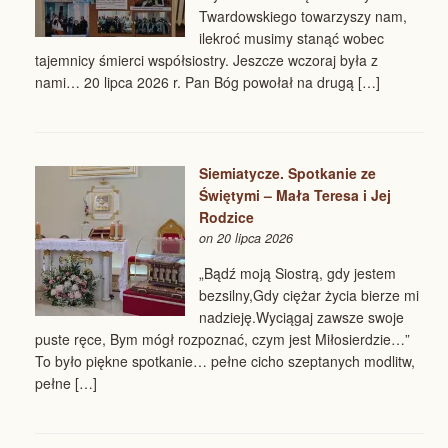
Twardowskiego towarzyszy nam,
ilekroć musimy stanąć wobec
tajemnicy śmierci współsiostry. Jeszcze wczoraj była z
nami… 20 lipca 2026 r. Pan Bóg powołał na drugą […]
Siemiatycze. Spotkanie ze
Świętymi – Mała Teresa i Jej
Rodzice
on 20 lipca 2026
„Bądź moją Siostrą, gdy jestem
bezsilny,Gdy ciężar życia bierze mi
nadzieję.Wyciągaj zawsze swoje
puste ręce, Bym mógł rozpoznać, czym jest Miłosierdzie…”
To było piękne spotkanie… pełne cicho szeptanych modlitw,
pełne […]