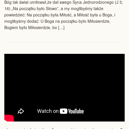
Bóg tak świat umiłował,że dał swego Syna Jednorodzonego (J 3,
16) „Na początku było Słowo”, a my moglibyśmy także
powiedzieć: Na początku była Miłość, a Miłość była u Boga, i
moglibyśmy dodać: U Boga na początku było Miłosierdzie,
Bogiem było Miłosierdzie, bo […]