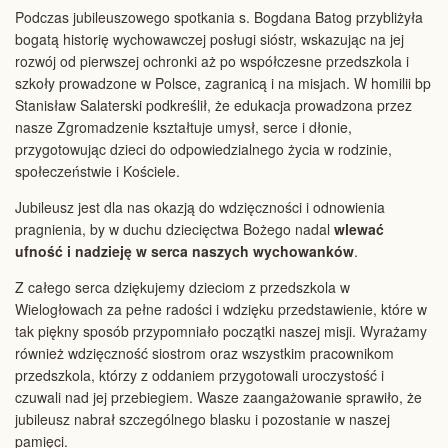
Podczas jubileuszowego spotkania s. Bogdana Batog przybliżyła
bogatą historię wychowawczej posługi sióstr, wskazując na jej
rozwój od pierwszej ochronki aż po współczesne przedszkola i
szkoły prowadzone w Polsce, zagranicą i na misjach. W homilii bp
Stanisław Salaterski podkreślił, że edukacja prowadzona przez
nasze Zgromadzenie kształtuje umysł, serce i dłonie,
przygotowując dzieci do odpowiedzialnego życia w rodzinie,
społeczeństwie i Kościele.
Jubileusz jest dla nas okazją do wdzięczności i odnowienia
pragnienia, by w duchu dziecięctwa Bożego nadal
wlewać
ufność i nadzieję w serca naszych wychowanków
.
Z całego serca dziękujemy dzieciom z przedszkola w
Wielogłowach za pełne radości i wdzięku przedstawienie, które w
tak piękny sposób przypomniało początki naszej misji. Wyrażamy
również wdzięczność siostrom oraz wszystkim pracownikom
przedszkola, którzy z oddaniem przygotowali uroczystość i
czuwali nad jej przebiegiem. Wasze zaangażowanie sprawiło, że
jubileusz nabrał szczególnego blasku i pozostanie w naszej
pamięci.