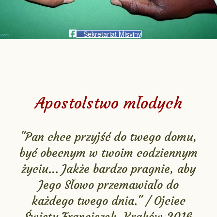
Sekretariat Misyjny
Apostolstwo młodych
"Pan chce przyjść do twego domu,
być obecnym w twoim codziennym
życiu... Jakże bardzo pragnie, aby
Jego Słowo przemawiało do
każdego twego dnia." / Ojciec
Święty Franciszek, Kraków 2016