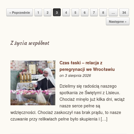
« Poprzednie
1
2
3
4
5
6
7
8
…
34
Post navigation
Następne »
Z życia wspólnot
Czas łaski – relacja z
peregrynacji we Wrocławiu
on 3 sierpnia 2026
Dzielimy się radością naszego
spotkania ze Świętymi z Lisieux.
Chociaż minęło już kilka dni, wciąż
nasze serce pełne są
wdzięczności. Chociaż zaskoczył nas brak prądu, to nasze
czuwanie przy relikwiach pełne było skupienia i […]