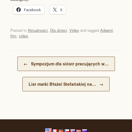
Facebook
X
Posted in
Aktualności
,
Dla dzieci
,
Video
and tagged
Adwent
,
film
,
video
.
Post navigation
←
Sympozjum dla sióstr pracujących w…
List matki Błażei Stefańskiej na…
→