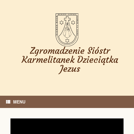
Skip
to
content
Zgromadzenie Sióstr
Karmelitanek Dzieciątka
Jezus
MENU