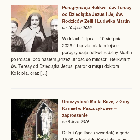
Peregrynacja Relikwii św. Teresy
od Dzieciątka Jezus i Jej św.
Rodziców Zelii i Ludwika Martin
on 10 lipca 2026
W dniach 1 lipca – 10 sierpnia
2026 r. będzie miała miejsce
peregrynacja relikwii rodziny Martin
po Polsce, pod hasłem „Przez ufność do miłości”. Relikwiarz
św. Teresy od Dzieciątka Jezus, patronki misji i doktora
Kościoła, oraz […]
Uroczystość Matki Bożej z Góry
Karmel w Puszczykowie –
zaproszenie
on 8 lipca 2026
Dnia 16go lipca (czwartek) o godz.
15:00 w Kościele Parafialnym pw.