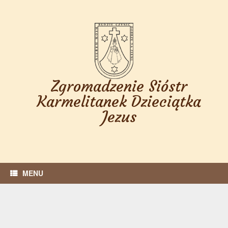
Skip
to
content
Zgromadzenie Sióstr
Karmelitanek Dzieciątka
Jezus
MENU