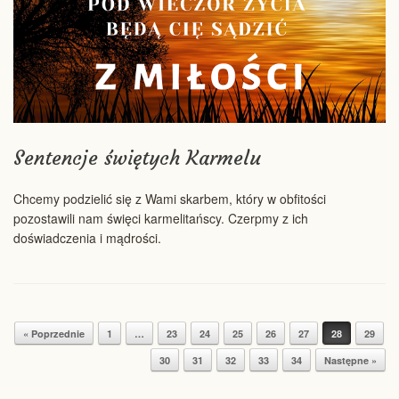
Sentencje świętych Karmelu
Chcemy podzielić się z Wami skarbem, który w obfitości
pozostawili nam święci karmelitańscy. Czerpmy z ich
doświadczenia i mądrości.
« Poprzednie
1
…
23
24
25
26
27
28
29
Post navigation
30
31
32
33
34
Następne »