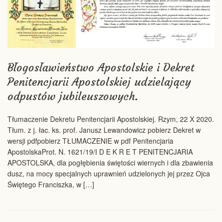
Błogosławieństwo Apostolskie i Dekret
Penitencjarii Apostolskiej udzielający
odpustów jubileuszowych.
Tłumaczenie Dekretu Penitencjarii Apostolskiej. Rzym, 22 X 2020.
Tłum. z j. łac. ks. prof. Janusz Lewandowicz pobierz Dekret w
wersji pdfpobierz TŁUMACZENIE w pdf Penitencjaria
ApostolskaProt. N. 1621/19/I D E K R E T PENITENCJARIA
APOSTOLSKA, dla pogłębienia świętości wiernych i dla zbawienia
dusz, na mocy specjalnych uprawnień udzielonych jej przez Ojca
Świętego Franciszka, w […]