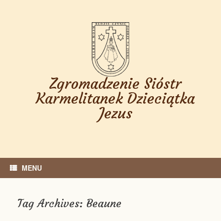
Skip
to
content
Zgromadzenie Sióstr
Karmelitanek Dzieciątka
Jezus
MENU
Tag Archives:
Beaune