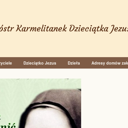
óstr Karmelitanek Dzieciątka Jezu
yciele
Dzieciątko Jezus
Dzieła
Adresy domów za