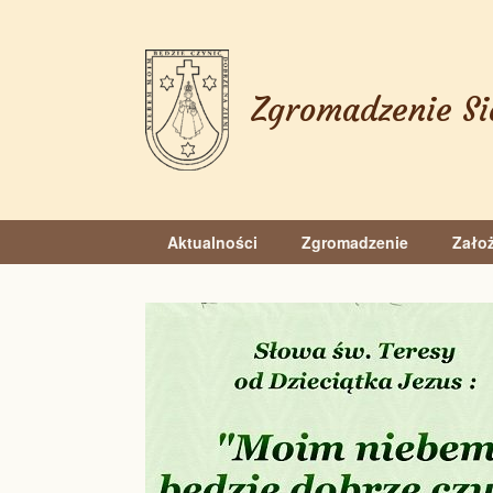
Skip
to
content
Zgromadzenie Si
Aktualności
Zgromadzenie
Założ