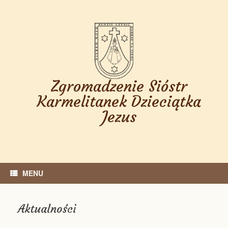
Skip
to
content
Zgromadzenie Sióstr
Karmelitanek Dzieciątka
Jezus
MENU
Aktualności