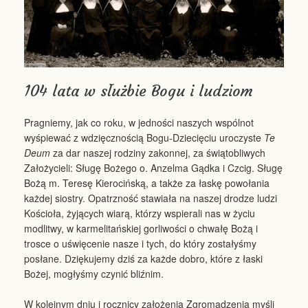
104 lata w służbie Bogu i ludziom
Pragniemy, jak co roku, w jedności naszych wspólnot
wyśpiewać z wdzięcznością Bogu-Dziecięciu uroczyste
Te
Deum
za dar naszej rodziny zakonnej, za świątobliwych
Założycieli: Sługę Bożego o. Anzelma Gądka i Czcig. Sługę
Bożą m. Teresę Kierocińską, a także za łaskę powołania
każdej siostry. Opatrzność stawiała na naszej drodze ludzi
Kościoła, żyjących wiarą, którzy wspierali nas w życiu
modlitwy, w karmelitańskiej gorliwości o chwałę Bożą i
trosce o uświęcenie nasze i tych, do który zostałyśmy
posłane. Dziękujemy dziś za każde dobro, które z łaski
Bożej, mogłyśmy czynić bliźnim.
W kolejnym dniu i rocznicy założenia Zgromadzenia myśli