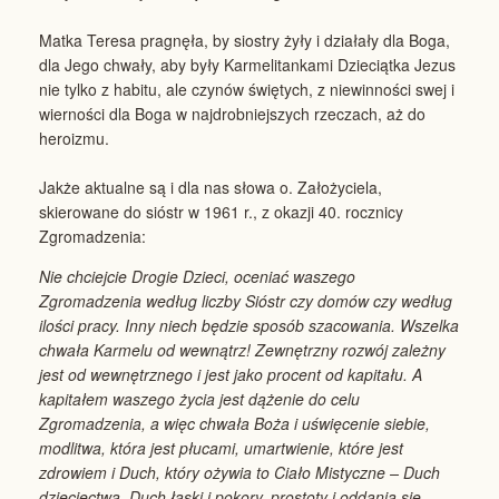
Matka Teresa pragnęła, by siostry żyły i działały dla Boga,
dla Jego chwały, aby były Karmelitankami Dzieciątka Jezus
nie tylko z habitu, ale czynów świętych, z niewinności swej i
wierności dla Boga w najdrobniejszych rzeczach, aż do
heroizmu.
Jakże aktualne są i dla nas słowa o. Założyciela,
skierowane do sióstr w 1961 r., z okazji 40. rocznicy
Zgromadzenia:
Nie chciejcie Drogie Dzieci, oceniać waszego
Zgromadzenia według liczby Sióstr czy domów czy według
ilości pracy. Inny niech będzie sposób szacowania. Wszelka
chwała Karmelu od wewnątrz! Zewnętrzny rozwój zależny
jest od wewnętrznego i jest jako procent od kapitału. A
kapitałem waszego życia jest dążenie do celu
Zgromadzenia, a więc chwała Boża i uświęcenie siebie,
modlitwa, która jest płucami, umartwienie, które jest
zdrowiem i Duch, który ożywia to Ciało Mistyczne – Duch
dziecięctwa, Duch łaski i pokory, prostoty i oddania się,