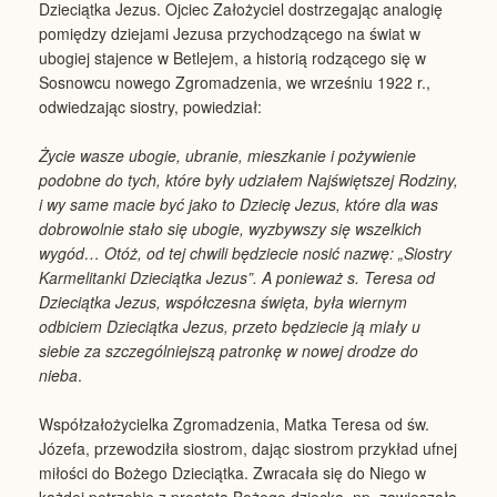
Dzieciątka Jezus. Ojciec Założyciel dostrzegając analogię
pomiędzy dziejami Jezusa przychodzącego na świat w
ubogiej stajence w Betlejem, a historią rodzącego się w
Sosnowcu nowego Zgromadzenia, we wrześniu 1922 r.,
odwiedzając siostry, powiedział:
Życie wasze ubogie, ubranie, mieszkanie i pożywienie
podobne do tych, które były udziałem Najświętszej Rodziny,
i wy same macie być jako to Dziecię Jezus, które dla was
dobrowolnie stało się ubogie, wyzbywszy się wszelkich
wygód… Otóż, od tej chwili będziecie nosić nazwę: „Siostry
Karmelitanki Dzieciątka Jezus”. A ponieważ s. Teresa od
Dzieciątka Jezus, współczesna święta, była wiernym
odbiciem Dzieciątka Jezus, przeto będziecie ją miały u
siebie za szczególniejszą patronkę w nowej drodze do
nieba
.
Współzałożycielka Zgromadzenia, Matka Teresa od św.
Józefa, przewodziła siostrom, dając siostrom przykład ufnej
miłości do Bożego Dzieciątka. Zwracała się do Niego w
każdej potrzebie z prostotą Bożego dziecka, np. zawieszała