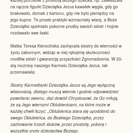
na rączce figurki Dzieciątka Jezus kawałek węgla, gdy go
brakowało, domek z kartonu, gdy nie było pieniędzy na
jego kupno. Te proste praktyki wzmacniały wiarę, a Boże
Dzieciątko spełniało pokorne prośby swoich sióstr i hojnie
rozdawało swe łaski.
Matka Teresa Kierocińska zachęcała siostry do wierności w
życiu zakonnym, widząc w niej rękojmię skuteczności
modlitw sióstr i gwarancję przyszłości Zgromadzenia. W 20-
stą rocznicę naszego Karmelu Dzieciątka Jezus, tak
przemawiała:
Siostry Karmelitanki Dzieciątka Jezus są Jego wyłączną
własnością, dlatego muszą wiernie i godnie odpowiedzieć
powołaniu swemu, dać dowód Chrystusowi, że Go miłują,
że są Jego wiernymi Oblubienicami, na które może w
każdej chwili liczyć: „Oblubienica stara się upodobnić do
swego Oblubieńca, do Boskiego Dzieciątka, przez
zachowanie trzech ślubów, przez prostotę, pokorę i
wszystkie cnoty dziecięctwa Bożego.