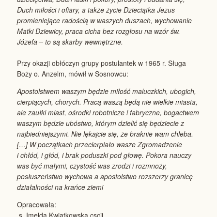
Duch miłości i ofiary, a także życie Dzieciątka Jezus
promieniejące radością w waszych duszach, wychowanie
Matki Dziewicy, praca cicha bez rozgłosu na wzór św.
Józefa – to są skarby wewnętrzne.
Przy okazji obłóczyn grupy postulantek w 1965 r. Sługa
Boży o. Anzelm, mówił w Sosnowcu:
Apostolstwem waszym będzie miłość maluczkich, ubogich,
cierpiących, chorych. Pracą waszą będą nie wielkie miasta,
ale zaułki miast, ośrodki robotnicze i fabryczne, bogactwem
waszym będzie ubóstwo, którym dzielić się będziecie z
najbiedniejszymi. Nie lękajcie się, że braknie wam chleba.
[…] W początkach przecierpiało wasze Zgromadzenie
i chłód, i głód, i brak poduszki pod głowę. Pokora nauczy
was być małymi, czystość was zrodzi i rozmnoży,
posłuszeństwo wychowa a apostolstwo rozszerzy granicę
działalności na krańce ziemi
Opracowała:
s. Imelda Kwiatkowska cscij