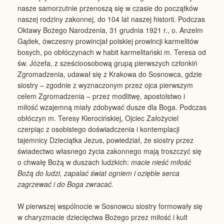
nasze samorzutnie przenoszą się w czasie do początków
naszej rodziny zakonnej, do 104 lat naszej historii. Podczas
Oktawy Bożego Narodzenia, 31 grudnia 1921 r., o. Anzelm
Gądek, ówczesny prowincjał polskiej prowincji karmelitów
bosych, po obłóczynach w habit karmelitański m. Teresa od
św. Józefa, z sześcioosobową grupą pierwszych członkiń
Zgromadzenia, udawał się z Krakowa do Sosnowca, gdzie
siostry – zgodnie z wyznaczonym przez ojca pierwszym
celem Zgromadzenia – przez modlitwę, apostolstwo i
miłość wzajemną miały zdobywać dusze dla Boga. Podczas
obłóczyn m. Teresy Kierocińskiej, Ojciec Założyciel
czerpiąc z osobistego doświadczenia i kontemplacji
tajemnicy Dzieciątka Jezus, powiedział, że siostry przez
świadectwo własnego życia zakonnego mają troszczyć się
o chwałę Bożą w duszach ludzkich:
macie nieść miłość
Bożą do ludzi, zapalać świat ogniem i ozięble serca
zagrzewać i do Boga zwracać.
W pierwszej wspólnocie w Sosnowcu siostry formowały się
w charyzmacie dziecięctwa Bożego przez miłość i kult