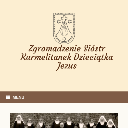
Skip
to
content
Zgromadzenie Sióstr
Karmelitanek Dzieciątka
Jezus
MENU